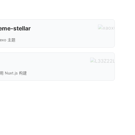
eme-stellar
exo 主题
Nuxt.js 构建